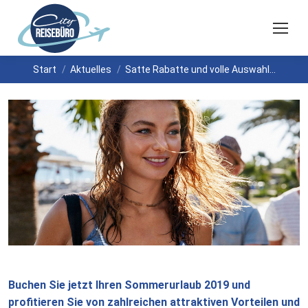
Sie befinden sich hier:
Start
Aktuelles
Satte Rabatte und volle Auswahl…
Buchen Sie jetzt Ihren Sommerurlaub 2019 und
profitieren Sie von zahlreichen attraktiven Vorteilen und