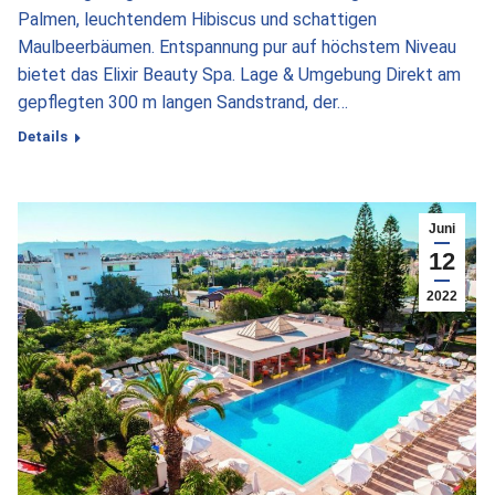
Palmen, leuchtendem Hibiscus und schattigen
Maulbeerbäumen. Entspannung pur auf höchstem Niveau
bietet das Elixir Beauty Spa. Lage & Umgebung Direkt am
gepflegten 300 m langen Sandstrand, der…
Details
Juni
12
2022