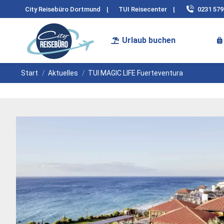
City Reisebüro Dortmund
|
TUI Reisecenter
|
0231 57
Urlaub buchen
Sie befinden sich hier:
Start
Aktuelles
TUI MAGIC LIFE Fuerteventura