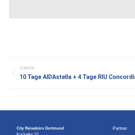
Kommentarnavigation
ZURÜCK
10 Tage AIDAstella + 4 Tage RIU Concordi
Vorheriger
Beitrag:
Partner
City Reisebüro Dortmund
Kuckelke 10