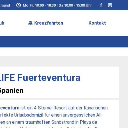
rtmund
Mo-Fr. 10:00 - 18:30 | Sa 10:00 - 15:00 Uhr
Facebook
Instagra
page
page
ub
Kreuzfahrten
Kontakt
opens
opens
in
in
new
new
window
window
IFE Fuerteventura
Spanien
teventura
ist ein 4-Sterne-Resort auf der Kanarischen
rfekte Urlaubsdomizil für einen unvergesslichen All-
gen an einem traumhaften Sandstrand in Playa de