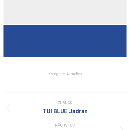
Mehr Infos
TUI BLUE Riu Calypso
- Fuerteventura,
Spanien -
City Reisebüro Dortmund 0231 579001
Kategorie:
Aktuelles
Kommentarnavigation
ZURÜCK
TUI BLUE Jadran
Vorheriger
Beitrag:
NÄCHSTES