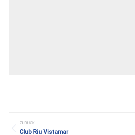
Kommentarnavigation
ZURÜCK
Club Riu Vistamar
Vorheriger