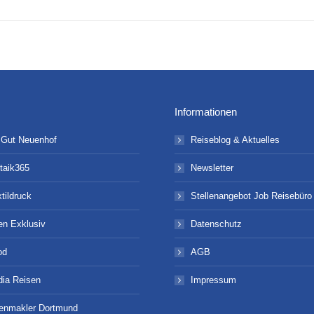
Beitrag:
Informationen
 Gut Neuenhof
Reiseblog & Aktuelles
taik365
Newsletter
xtildruck
Stellenangebot Job Reisebür
en Exklusiv
Datenschutz
od
AGB
ia Reisen
Impressum
ienmakler Dortmund