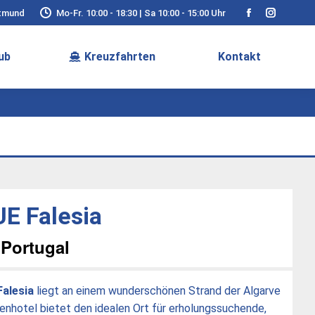
rtmund
Mo-Fr. 10:00 - 18:30 | Sa 10:00 - 15:00 Uhr
Facebook
Instagra
page
page
ub
Kreuzfahrten
Kontakt
opens
opens
in
in
new
new
window
window
UE Falesia
 Portugal
Falesia
liegt an einem wunderschönen Strand der Algarve
enhotel bietet den idealen Ort für erholungssuchende,