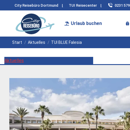
City Reisebüro Dortmund
|
TUI Reisecenter
|
0231 57
Urlaub buchen
Sie befinden sich hier:
Start
Aktuelles
TUI BLUE Falesia
Aktuelles