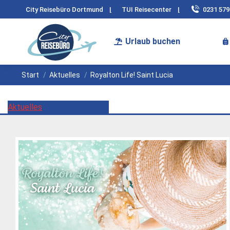
City Reisebüro Dortmund
|
TUI Reisecenter
|
0231 57
Urlaub buchen
Sie befinden sich hier:
Start
Aktuelles
Royalton Life! Saint Lucia
Aktuelles