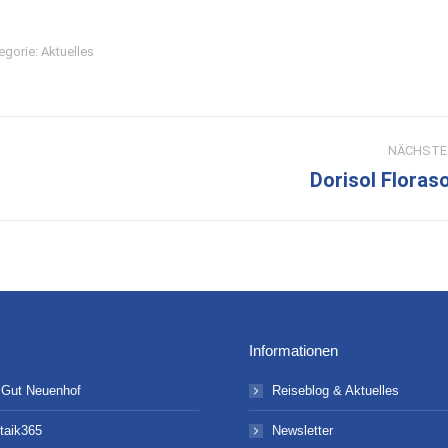
egorie:
Aktuelles
NÄCHSTE
Dorisol Floraso
Nächster
Beitrag:
Informationen
 Gut Neuenhof
Reiseblog & Aktuelles
taik365
Newsletter