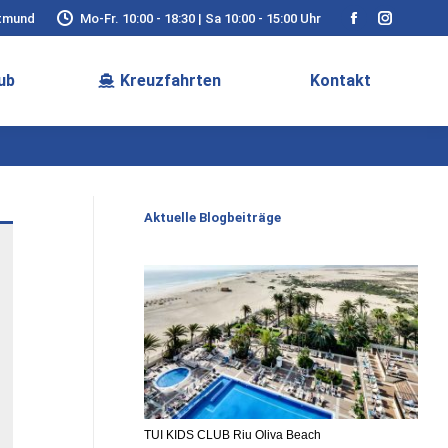
rtmund
Mo-Fr. 10:00 - 18:30 | Sa 10:00 - 15:00 Uhr
Facebook
Instagra
page
page
ub
Kreuzfahrten
Kontakt
opens
opens
in
in
new
new
window
window
Aktuelle Blogbeiträge
TUI KIDS CLUB Riu Oliva Beach