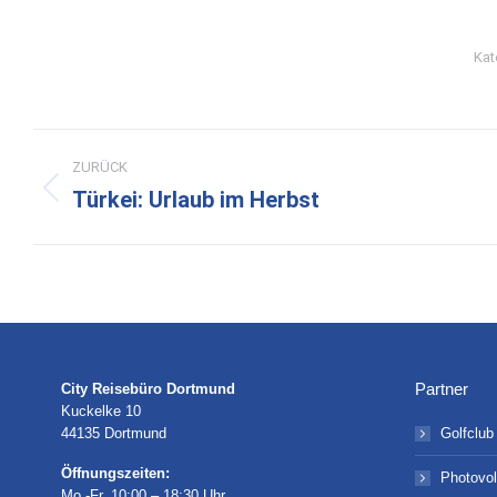
Kat
Kommentarnavigation
ZURÜCK
Türkei: Urlaub im Herbst
Vorheriger
Beitrag:
Partner
City Reisebüro Dortmund
Kuckelke 10
44135 Dortmund
Golfclub
Öffnungszeiten:
Photovol
Mo.-Fr. 10:00 – 18:30 Uhr