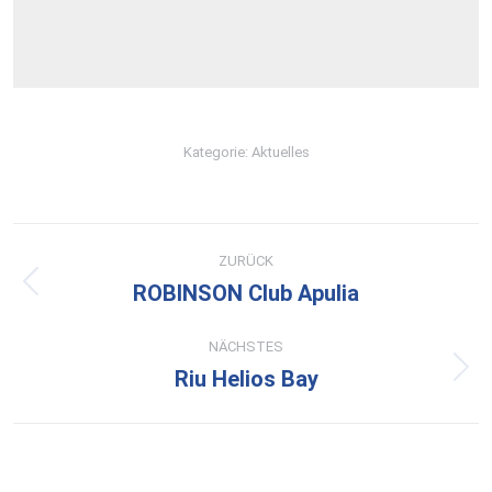
Kategorie:
Aktuelles
Kommentarnavigation
ZURÜCK
ROBINSON Club Apulia
Vorheriger
Beitrag:
NÄCHSTES
Riu Helios Bay
Nächster
Beitrag: