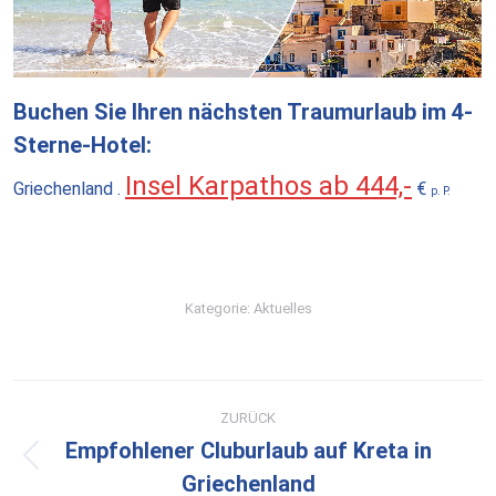
Buchen Sie Ihren nächsten Traumurlaub im 4-
Sterne-Hotel:
Insel Karpathos ab 444,-
Griechenland .
€
p. P.
Kategorie:
Aktuelles
Kommentarnavigation
ZURÜCK
Empfohlener Cluburlaub auf Kreta in
Vorheriger
Griechenland
Beitrag: