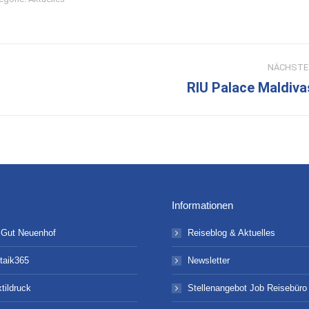
NÄCHSTE
RIU Palace Maldiva
Nächster
Beitrag:
Informationen
 Gut Neuenhof
Reiseblog & Aktuelles
taik365
Newsletter
xtildruck
Stellenangebot Job Reisebür