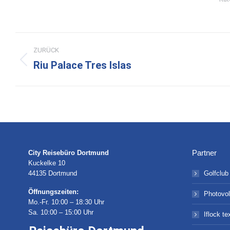
Kommentarnavigation
ZURÜCK
Riu Palace Tres Islas
Vorheriger
Beitrag:
Partner
City Reisebüro Dortmund
Kuckelke 10
44135 Dortmund
Golfclub
Öffnungszeiten:
Photovol
Mo.-Fr. 10:00 – 18:30 Uhr
Sa. 10:00 – 15:00 Uhr
Iflock te