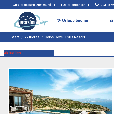
City Reisebüro Dortmund
|
TUI Reisecenter
|
0231 57
Urlaub buchen
Sie befinden sich hier:
Start
Aktuelles
Daios Cove Luxus Resort
Aktuelles