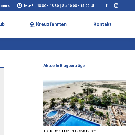
rtmund
Mo-Fr. 10:00 - 18:30 | Sa 10:00 - 15:00 Uhr
Facebook
Instagra
page
page
ub
Kreuzfahrten
Kontakt
opens
opens
in
in
new
new
window
window
Aktuelle Blogbeiträge
TUI KIDS CLUB Riu Oliva Beach