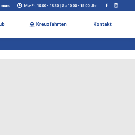
rtmund
Mo-Fr. 10:00 - 18:30 | Sa 10:00 - 15:00 Uhr
Facebook
Instagra
page
page
ub
Kreuzfahrten
Kontakt
opens
opens
in
in
new
new
window
window