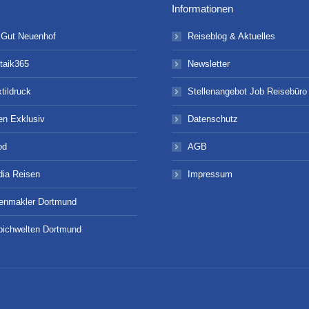
Informationen
 Gut Neuenhof
Reiseblog & Aktuelles
taik365
Newsletter
xtildruck
Stellenangebot Job Reisebür
en Exklusiv
Datenschutz
od
AGB
ia Reisen
Impressum
ienmakler Dortmund
pichwelten Dortmund