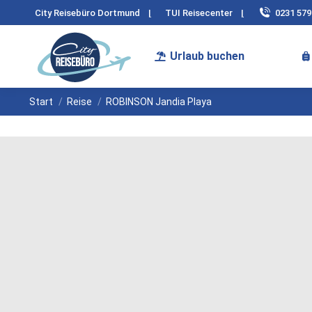
City Reisebüro Dortmund
|
TUI Reisecenter
|
0231 57
Urlaub buchen
Sie befinden sich hier:
Start
Reise
ROBINSON Jandia Playa